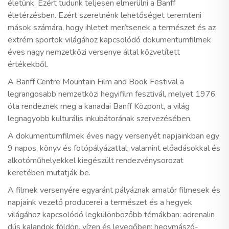
életünk. Ezért tudunk teljesen elmerülni a Banff
életérzésben. Ezért szeretnénk lehetőséget teremteni
mások számára, hogy ihletet merítsenek a természet és az
extrém sportok világához kapcsolódó dokumentumfilmek
éves nagy nemzetközi versenye által közvetített
értékekből.
A Banff Centre Mountain Film and Book Festival a
legrangosabb nemzetközi hegyifilm fesztivál, melyet 1976
óta rendeznek meg a kanadai Banff Központ, a világ
legnagyobb kulturális inkubátorának szervezésében.
A dokumentumfilmek éves nagy versenyét napjainkban egy
9 napos, könyv és fotópályázattal, valamint előadásokkal és
alkotóműhelyekkel kiegészült rendezvénysorozat
keretében mutatják be.
A filmek versenyére egyaránt pályáznak amatőr filmesek és
napjaink vezető producerei a természet és a hegyek
világához kapcsolódó legkülönbözőbb témákban: adrenalin
dús kalandok földön, vízen és levegőben; hegymászó-