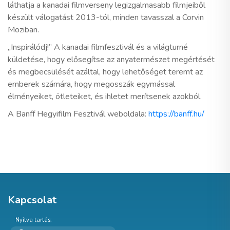
láthatja a kanadai filmverseny legizgalmasabb filmjeiből
készült válogatást 2013-tól, minden tavasszal a Corvin
Moziban.
„Inspirálódj!” A kanadai filmfesztivál és a világturné
küldetése, hogy elősegítse az anyatermészet megértését
és megbecsülését azáltal, hogy lehetőséget teremt az
emberek számára, hogy megosszák egymással
élményeiket, ötleteiket, és ihletet merítsenek azokból.
A Banff Hegyifilm Fesztivál weboldala:
https://banff.hu/
Kapcsolat
Nyitva tartás: