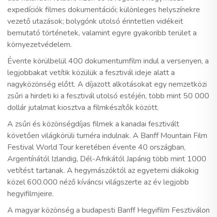
expedíciók filmes dokumentációi; különleges helyszínekre
vezető utazások; bolygónk utolsó érintetlen vidékeit
bemutató történetek, valamint egyre gyakoribb terület a
környezetvédelem.
Évente körülbelül 400 dokumentumfilm indul a versenyen, a
legjobbakat vetítik közülük a fesztivál ideje alatt a
nagyközönség előtt. A díjazott alkotásokat egy nemzetközi
zsűri a hirdeti ki a fesztivál utolsó estéjén, több mint 50 000
dollár jutalmat kiosztva a filmkészítők között.
A zsűri és közönségdíjas filmek a kanadai fesztivált
követően világkörüli turnéra indulnak. A Banff Mountain Film
Festival World Tour keretében évente 40 országban,
Argentínától Izlandig, Dél-Afrikától Japánig több mint 1000
vetítést tartanak. A hegymászóktól az egyetemi diákokig
közel 600.000 néző kíváncsi világszerte az év legjobb
hegyifilmjeire.
A magyar közönség a budapesti Banff Hegyifilm Fesztiválon