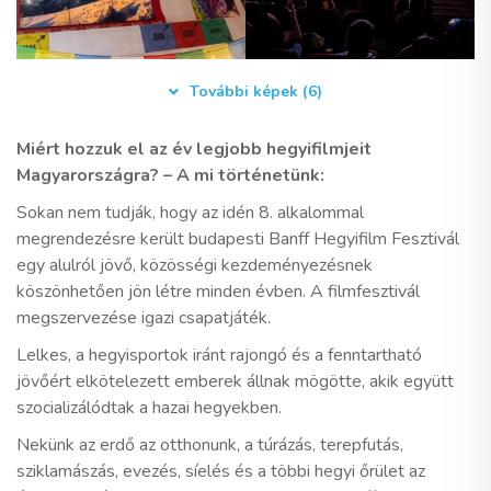
További képek (6)
Miért hozzuk el az év legjobb hegyifilmjeit
Magyarországra? – A mi történetünk:
Sokan nem tudják, hogy az idén 8. alkalommal
megrendezésre került budapesti Banff Hegyifilm Fesztivál
egy alulról jövő, közösségi kezdeményezésnek
köszönhetően jön létre minden évben. A filmfesztivál
megszervezése igazi csapatjáték.
Lelkes, a hegyisportok iránt rajongó és a fenntartható
jövőért elkötelezett emberek állnak mögötte, akik együtt
szocializálódtak a hazai hegyekben.
Nekünk az erdő az otthonunk, a túrázás, terepfutás,
sziklamászás, evezés, síelés és a többi hegyi őrület az