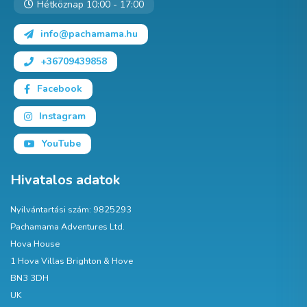
Hétköznap 10:00 - 17:00
info@pachamama.hu
+36709439858
Facebook
Instagram
YouTube
Hivatalos adatok
Nyilvántartási szám: 9825293
Pachamama Adventures Ltd.
Hova House
1 Hova Villas Brighton & Hove
BN3 3DH
UK