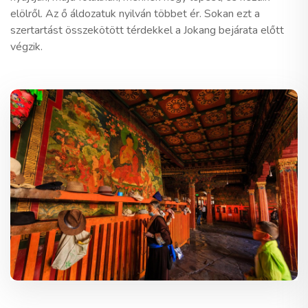
elölről. Az ő áldozatuk nyilván többet ér. Sokan ezt a
szertartást összekötött térdekkel a Jokang bejárata előtt
végzik.