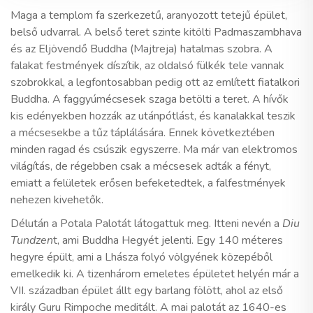
Maga a templom fa szerkezetű, aranyozott tetejű épület,
belső udvarral. A belső teret szinte kitölti Padmaszambhava
és az Eljövendő Buddha (Majtreja) hatalmas szobra. A
falakat festmények díszítik, az oldalsó fülkék tele vannak
szobrokkal, a legfontosabban pedig ott az említett fiatalkori
Buddha. A faggyúmécsesek szaga betölti a teret. A hívők
kis edényekben hozzák az utánpótlást, és kanalakkal teszik
a mécsesekbe a tűz táplálására. Ennek következtében
minden ragad és csúszik egyszerre. Ma már van elektromos
világítás, de régebben csak a mécsesek adták a fényt,
emiatt a felületek erősen befeketedtek, a falfestmények
nehezen kivehetők.
Délután a Potala Palotát látogattuk meg. Itteni nevén a
Diu
Tundzen
t, ami Buddha Hegyét jelenti. Egy 140 méteres
hegyre épült, ami a Lhásza folyó völgyének közepéből
emelkedik ki. A tizenhárom emeletes épületet helyén már a
VII. században épület állt egy barlang fölött, ahol az első
király Guru Rimpoche meditált. A mai palotát az 1640-es