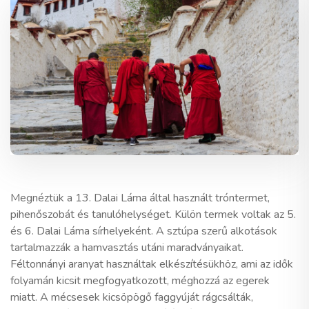
Megnéztük a 13. Dalai Láma által használt tróntermet,
pihenőszobát és tanulóhelységet. Külön termek voltak az 5.
és 6. Dalai Láma sírhelyeként. A sztúpa szerű alkotások
tartalmazzák a hamvasztás utáni maradványaikat.
Féltonnányi aranyat használtak elkészítésükhöz, ami az idők
folyamán kicsit megfogyatkozott, méghozzá az egerek
miatt. A mécsesek kicsöpögő faggyúját rágcsálták,