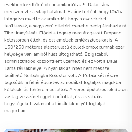
években kezdték építeni, amikortól az 5. Dalai Láma
megszerezte a világi hatalmat. Ez úgy történt, hogy Kínába
látogatva rávette az uralkodót, hogy a gyerekeket
taníttassák, a nagyszerű ötletért cserébe pedig átruházta rá
Tibet irányítását. Elődei a tegnap meglátogatott Dropung
kolostorban éltek, és ott emelték emléksztúpáikat is. A
150*250 méteres alapterületű épületkomplexumnak ezer
helysége van, amiből húsz látogatható. Ez igazából
adminisztrációs központként üzemelt, és ez volt a Dalai
Láma téli lakhelye. A nyári lak az innen nem messze
található Norbulingka Kolostor volt. A Potala két részre
tagolódik, a fehér épületek az irodákat foglalják magukba,
kőfalúak, és fehérre meszeltek. A vörös épületrészek 30 cm
vastag vesszőréteggel borítottak, és a szakrális
hegységeket, valamint a lámák lakhelyét foglalják
magukban.