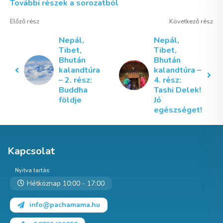
További részek a sorozatból
Előző rész
Következő rész
Nepál,
Nepál,
Tibet,
Tibet,
Bhután
Bhután
kalandtúra
kalandtúra –
– 2. rész:
4. rész:
Buddha
Tashi Delek!
földje
Jó
egészséget!
Kapcsolat
Nyitva tartás:
Hétköznap 10:00 - 17:00
info@pachamama.hu