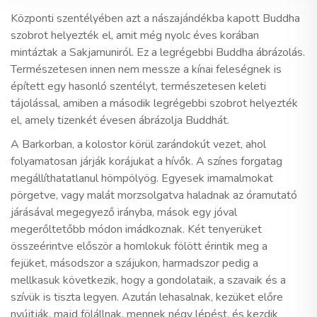
Központi szentélyében azt a nászajándékba kapott Buddha
szobrot helyezték el, amit még nyolc éves korában
mintáztak a Sakjamuniról. Ez a legrégebbi Buddha ábrázolás.
Természetesen innen nem messze a kínai feleségnek is
épített egy hasonló szentélyt, természetesen keleti
tájolással, amiben a második legrégebbi szobrot helyezték
el, amely tizenkét évesen ábrázolja Buddhát.
A Barkorban, a kolostor körül zarándokút vezet, ahol
folyamatosan járják korájukat a hívők. A színes forgatag
megállíthatatlanul hömpölyög. Egyesek imamalmokat
pörgetve, vagy malát morzsolgatva haladnak az óramutató
járásával megegyező irányba, mások egy jóval
megerőltetőbb módon imádkoznak. Két tenyerüket
összeérintve először a homlokuk fölött érintik meg a
fejüket, másodszor a szájukon, harmadszor pedig a
mellkasuk következik, hogy a gondolataik, a szavaik és a
szívük is tiszta legyen. Azután lehasalnak, kezüket előre
nyújtják, majd fölállnak, mennek négy lépést, és kezdik