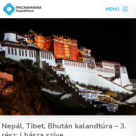
MENÜ
Nepál, Tibet, Bhután kalandtúra – 3.
rész: Lhásza szíve