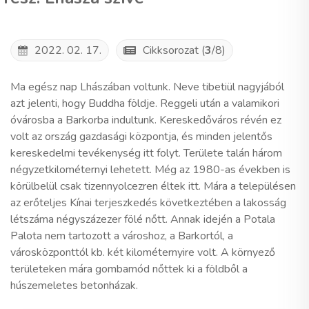
2022. 02. 17.
Cikksorozat (
3
/8)
Ma egész nap Lhászában voltunk. Neve tibetiül nagyjából
azt jelenti, hogy Buddha földje. Reggeli után a valamikori
óvárosba a Barkorba indultunk. Kereskedőváros révén ez
volt az ország gazdasági központja, és minden jelentős
kereskedelmi tevékenység itt folyt. Területe talán három
négyzetkilométernyi lehetett. Még az 1980-as években is
körülbelül csak tizennyolcezren éltek itt. Mára a településen
az erőteljes Kínai terjeszkedés következtében a lakosság
létszáma négyszázezer fölé nőtt. Annak idején a Potala
Palota nem tartozott a városhoz, a Barkortól, a
városközponttól kb. két kilométernyire volt. A környező
területeken mára gombamód nőttek ki a földből a
húszemeletes betonházak.