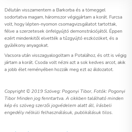
Délután visszamentem a Barkorba és a tömeggel
sodortatva magam, háromszor végigjártam a korát. Furcsa
volt, hogy lépten-nyomon csomagvizsgálatot tartottak,
félve a szerzetesek önfelgyújtó demonstrációjától. Éppen
ezért mindenkitől elvették a tűzgyújtó eszközöket, és a
gyúlékony anyagokat.
Vacsora után visszagyalogoltam a Potalához, és ott is végig
jártam a korát. Csoda volt nézni azt a sok kedves arcot, akik
a jobb élet reményében hozzák meg ezt az áldozatot.
Copyright © 2019 Szöveg: Pogonyi Tibor, Fotók: Pogonyi
Tibor Minden jog fenntartva. A cikkben található minden
kép és szöveg szerzői jogvédelem alatt áll, írásbeli
engedély nélküli felhasználásuk, publikálásuk tilos.