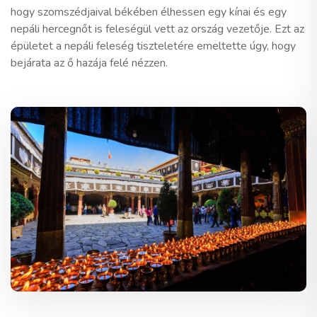
hogy szomszédjaival békében élhessen egy kínai és egy
nepáli hercegnőt is feleségül vett az ország vezetője. Ezt az
épületet a nepáli feleség tiszteletére emeltette úgy, hogy
bejárata az ő hazája felé nézzen.