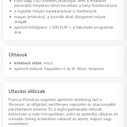
Euro vagy USD kivitelét javasoljuk, amit a hivatalos
pénzváltó helyeken lehet beváltani a helyi fizetőeszközre
a legtöbb helyen bankkártyával is fizethetünk
magas árfekvésű, a turisták által látogatott helyek
drágák
ajánlott költőpénz: 1 000 EUR + a fakultatív programok
árai
Oltások
kötelező oltás
: nincs
ajánlott oltások: hepatitisz A és B, tífusz, tetanusz
Utazási időszak
Francia-Polinézia szigetein áprilistól októberig tart a
főszezon, az időjárást verőfényes napsütés és alacsonyabb
páratartalom jellemzi. Ez a legforgalmasabb időszak,
különösen a nyári hónapokban, ezért az optimális időjárás és
a kisebb tömeg érdekében válaszd az április, májust vagy
novembert.