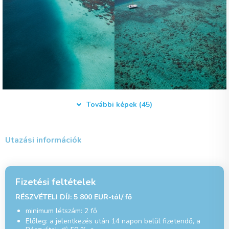
További képek (45)
Utazási információk
Fizetési feltételek
RÉSZVÉTELI DÍJ: 5 800 EUR-tól/ fő
minimum létszám: 2 fő
Előleg: a jelentkezés után 14 napon belül fizetendő, a