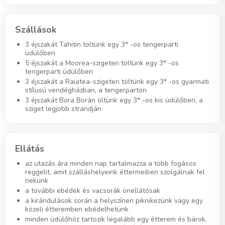
Szállások
3 éjszakát Tahitin töltünk egy 3* -os tengerparti
üdülőben
5 éjszakát a Moorea-szigeten töltünk egy 3* -os
tengerparti üdülőben
3 éjszakát a Raiatea-szigeten töltünk egy 3* -os gyarmati
stílusú vendégházban, a tengerparton
3 éjszakát Bora Borán öltünk egy 3* -os kis üdülőben, a
sziget legjobb strandján
Ellátás
az utazás ára minden nap tartalmazza a több fogásos
reggelit, amit szálláshelyeink éttermeiben szolgálnak fel
nekünk
a további ebédek és vacsorák önellátósak
a kirándulások során a helyszínen piknikezünk vagy egy
közeli étteremben ebédelhetünk
minden üdülőhöz tartozik legalább egy étterem és bárok,