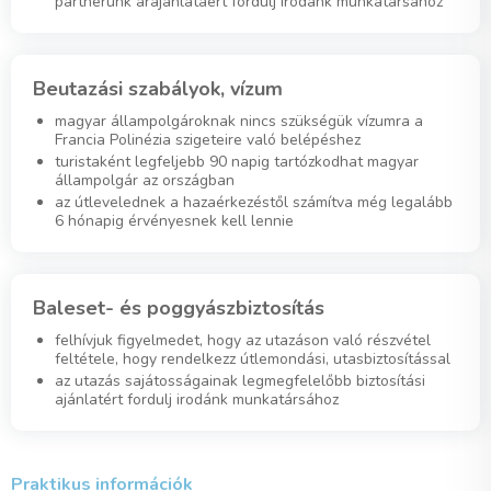
partnerünk árajánlatáért fordulj irodánk munkatársához
Beutazási szabályok, vízum
magyar állampolgároknak nincs szükségük vízumra a
Francia Polinézia szigeteire való belépéshez
turistaként legfeljebb 90 napig tartózkodhat magyar
állampolgár az országban
az útlevelednek a hazaérkezéstől számítva még legalább
6 hónapig érvényesnek kell lennie
Baleset- és poggyászbiztosítás
felhívjuk figyelmedet, hogy az utazáson való részvétel
feltétele, hogy rendelkezz útlemondási, utasbiztosítással
az utazás sajátosságainak legmegfelelőbb biztosítási
ajánlatért fordulj irodánk munkatársához
Praktikus információk