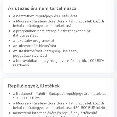
Az utazás ára nem tartalmazza
a nemzetközi repülőjegy és illeték árát
a Moorea - Raiatea- Bora Bora - Tahiti szigetek közötti
belső repülőjegyek és illetékek árát
a programban nem szereplő étkezéseket és az
italfogyasztást
a fakultatív programokat
az útlemondási biztosítást
az utasbiztosítást (betegség-, baleset-,
poggyászbiztosítást)
a borravalókat a helyi idegenvezetőknek: kb. 100 USD/
résztvevő
Repülőjegyek, illetékek
a Budapest - Tahiti - Budapest repülőjegy ára illetékkel:
950 000 HUF-tól
a Moorea - Raiatea- Bora Bora - Tahiti szigetek közötti
belső repülőjegyek és illetékek ára: 450-500 EUR között
menetrend információkért és repülőjegy értékesítő