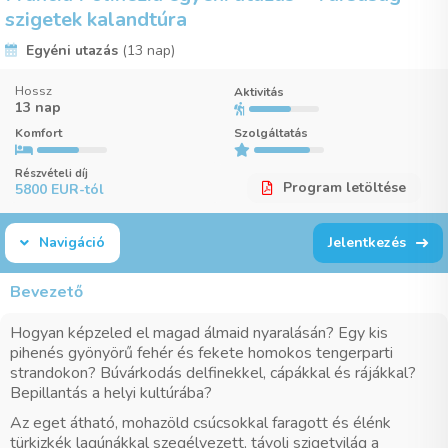
szigetek kalandtúra
Egyéni utazás
(13 nap)
Hossz
Aktivitás
13 nap
Komfort
Szolgáltatás
Részvételi díj
Program letöltése
5800 EUR-tól
Navigáció
Jelentkezés
Bevezető
Hogyan képzeled el magad álmaid nyaralásán? Egy kis
pihenés gyönyörű fehér és fekete homokos tengerparti
strandokon? Búvárkodás delfinekkel, cápákkal és rájákkal?
Bepillantás a helyi kultúrába?
Az eget átható, mohazöld csúcsokkal faragott és élénk
türkizkék lagúnákkal szegélyezett, távoli szigetvilág a