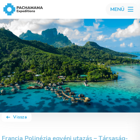
MENÜ
Vissza
Francia Polinézia egyéni utazás – Társaság-