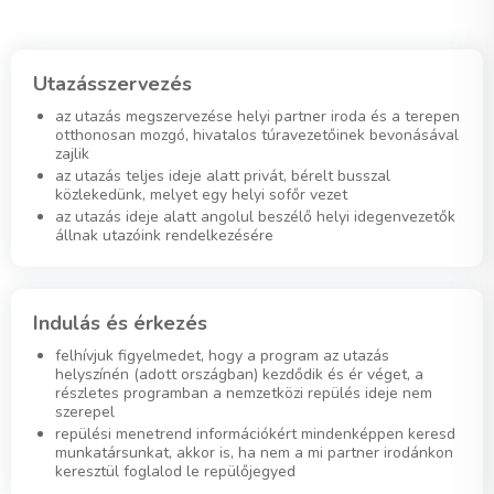
Utazásszervezés
az utazás megszervezése helyi partner iroda és a terepen
otthonosan mozgó, hivatalos túravezetőinek bevonásával
zajlik
az utazás teljes ideje alatt privát, bérelt busszal
közlekedünk, melyet egy helyi sofőr vezet
az utazás ideje alatt angolul beszélő helyi idegenvezetők
állnak utazóink rendelkezésére
Indulás és érkezés
felhívjuk figyelmedet, hogy a program az utazás
helyszínén (adott országban) kezdődik és ér véget, a
részletes programban a nemzetközi repülés ideje nem
szerepel
repülési menetrend információkért mindenképpen keresd
munkatársunkat, akkor is, ha nem a mi partner irodánkon
keresztül foglalod le repülőjegyed