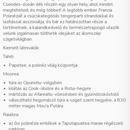
Csendes-óceán déli részén egy olyan hely, ahol mindet
megteheted, és még többet! A legtöbb ember Francia
Polinéziát a csúcskategóriás tengerparti strandokkal és
lazítással asszociálja, és bár ez határozottan része a
történetnek, a kalandkedvelő és természetrajongó utazók
velünk izgalmasan tölthetik idejüket az álomszép
szigetvilágban.
Kiemelt látnivalók:
Tahiti:
Papetee, a polinéz világ központja
Moorea:
túra az Opunohu-völgyben
kilátás az Cook-öbölre és a Rotui-hegyre
mártózás az Afareaitu-vízesésben és gyümölcskóstoló
választható hegymászó túra a sziget szent hegyére, a 830
méter magas Mou'a Putára
Raiatea:
az ősi polinézia emlékek a Taputapuatea marae régészeti
parkban