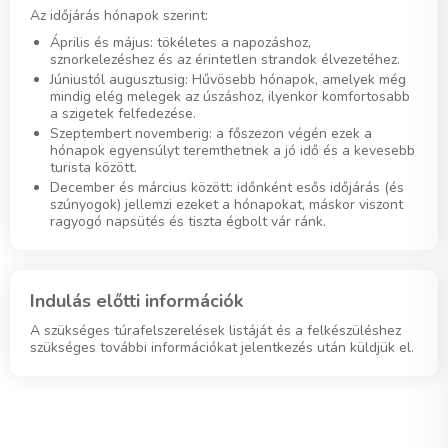
Az időjárás hónapok szerint:
Április és május: tökéletes a napozáshoz,
sznorkelezéshez és az érintetlen strandok élvezetéhez.
Júniustól augusztusig: Hűvösebb hónapok, amelyek még
mindig elég melegek az úszáshoz, ilyenkor komfortosabb
a szigetek felfedezése.
Szeptembert novemberig: a főszezon végén ezek a
hónapok egyensúlyt teremthetnek a jó idő és a kevesebb
turista között.
December és március között: időnként esős időjárás (és
szúnyogok) jellemzi ezeket a hónapokat, máskor viszont
ragyogó napsütés és tiszta égbolt vár ránk.
Indulás előtti információk
A szükséges túrafelszerelések listáját és a felkészüléshez
szükséges további információkat jelentkezés után küldjük el.