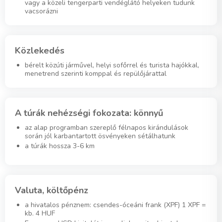
vagy a közeli tengerparti vendéglátó helyeken tudunk
vacsorázni
Közlekedés
bérelt közúti járművel, helyi sofőrrel és turista hajókkal,
menetrend szerinti komppal és repülőjárattal
A túrák nehézségi fokozata: könnyű
az alap programban szereplő félnapos kirándulások
során jól karbantartott ösvényeken sétálhatunk
a túrák hossza 3-6 km
Valuta, költőpénz
a hivatalos pénznem: csendes-óceáni frank (XPF) 1 XPF =
kb. 4 HUF