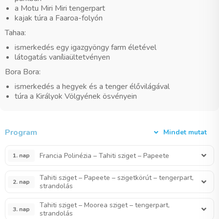
a Motu Miri Miri tengerpart
kajak túra a Faaroa-folyón
Tahaa:
ismerkedés egy igazgyöngy farm életével
látogatás vaníliaültetvényen
Bora Bora:
ismerkedés a hegyek és a tenger élővilágával
túra a Királyok Völgyének ösvényein
Program
Mindet mutat
Francia Polinézia – Tahiti sziget – Papeete
1. nap
Tahiti sziget – Papeete – szigetkörút – tengerpart,
2. nap
strandolás
Tahiti sziget – Moorea sziget – tengerpart,
3. nap
strandolás