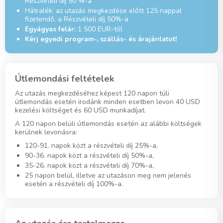
Részvételi díj 50 %-a
Hátralék: az utazás megkezdése előtt 125 nappal
fizetendő, a Részvételi díj 50%-a
Egyágyas felár:
1 500 EUR-tól
Kérj egyedi program-, szállás- és árajánlatot!
Útlemondási feltételek
Az utazás megkezdéséhez képest 120 napon túli
útlemondás esetén irodánk minden esetben levon 40 USD
kezelési költséget és 60 USD munkadíjat.
A 120 napon belüli útlemondás esetén az alábbi költségek
kerülnek levonásra:
120-91. napok közt a részvételi díj 25%-a,
90-36. napok közt a részvételi díj 50%-a,
35-26. napok közt a részvételi díj 70%-a,
25 napon belül, illetve az utazáson meg nem jelenés
esetén a részvételi díj 100%-a.