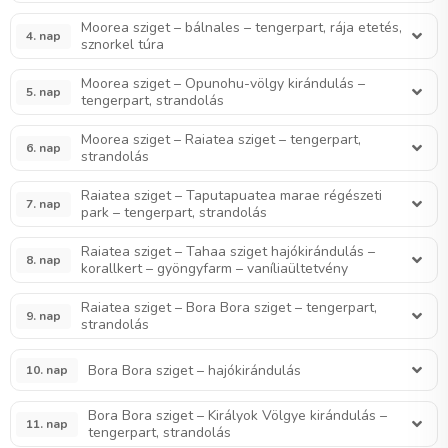
Moorea sziget – bálnales – tengerpart, rája etetés,
4. nap
sznorkel túra
Moorea sziget – Opunohu-völgy kirándulás –
5. nap
tengerpart, strandolás
Moorea sziget – Raiatea sziget – tengerpart,
6. nap
strandolás
Raiatea sziget – Taputapuatea marae régészeti
7. nap
park – tengerpart, strandolás
Raiatea sziget – Tahaa sziget hajókirándulás –
8. nap
korallkert – gyöngyfarm – vaníliaültetvény
Raiatea sziget – Bora Bora sziget – tengerpart,
9. nap
strandolás
Bora Bora sziget – hajókirándulás
10. nap
Bora Bora sziget – Királyok Völgye kirándulás –
11. nap
tengerpart, strandolás