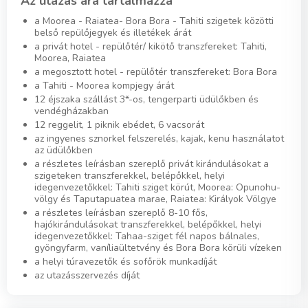
Az utazás ára tartalmazza
a Moorea - Raiatea- Bora Bora - Tahiti szigetek közötti
belső repülőjegyek és illetékek árát
a privát hotel - repülőtér/ kikötő transzfereket: Tahiti,
Moorea, Raiatea
a megosztott hotel - repülőtér transzfereket: Bora Bora
a Tahiti - Moorea kompjegy árát
12 éjszaka szállást 3*-os, tengerparti üdülőkben és
vendégházakban
12 reggelit, 1 piknik ebédet, 6 vacsorát
az ingyenes sznorkel felszerelés, kajak, kenu használatot
az üdülőkben
a részletes leírásban szereplő privát kirándulásokat a
szigeteken transzferekkel, belépőkkel, helyi
idegenvezetőkkel: Tahiti sziget körút, Moorea: Opunohu-
völgy és Taputapuatea marae, Raiatea: Királyok Völgye
a részletes leírásban szereplő 8-10 fős,
hajókirándulásokat transzferekkel, belépőkkel, helyi
idegenvezetőkkel: Tahaa-sziget fél napos bálnales,
gyöngyfarm, vaníliaültetvény és Bora Bora körüli vízeken
a helyi túravezetők és sofőrök munkadíját
az utazásszervezés díját