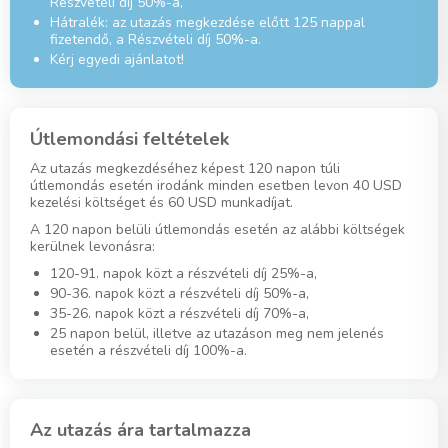
Részvételi díj 50%-a,
Hátralék: az utazás megkezdése előtt 125 nappal
fizetendő, a Részvételi díj 50%-a.
Kérj egyedi ajánlatot!
Útlemondási feltételek
Az utazás megkezdéséhez képest 120 napon túli
útlemondás esetén irodánk minden esetben levon 40 USD
kezelési költséget és 60 USD munkadíjat.
A 120 napon belüli útlemondás esetén az alábbi költségek
kerülnek levonásra:
120-91. napok közt a részvételi díj 25%-a,
90-36. napok közt a részvételi díj 50%-a,
35-26. napok közt a részvételi díj 70%-a,
25 napon belül, illetve az utazáson meg nem jelenés
esetén a részvételi díj 100%-a.
Az utazás ára tartalmazza