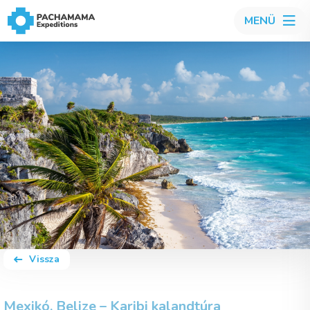
MENÜ
Vissza
Mexikó, Belize – Karibi kalandtúra