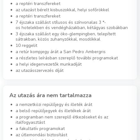
a reptéri transzfereket
az utazást bérelt kisbuszokkal, helyi sofőrökkel
a reptéri transzfereket
7 éjszaka szállást stílusos és színvonalas 3 *-
os hotelekben és vendégházakban, kétágyas szobákban
3 éjszaka szállást egy öko-glempingben, telepített
sátrakban, közös zuhanyzókkal, mosdókkal
10 reggelit
a retúr kompjegy árát a San Pedro Ambergris
a részletes leírásban szereplő további programokat
a helyi idegenvezetők munkadíját
az utazásszervezés díját
Az utazás ára nem tartalmazza
a nemzetközi repülőjegy és illeték árát
a belső repülőjegyek és illetékek árát
a programban nem szereplő étkezéseket és az
italfogyasztást
a fakultatív programokat
az útlemondási biztosítást