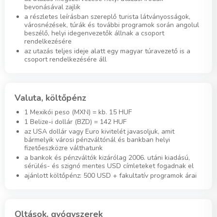
bevonásával zajlik
a részletes leírásban szereplő turista látványosságok,
városnézések, túrák és további programok során angolul
beszélő, helyi idegenvezetők állnak a csoport
rendelkezésére
az utazás teljes ideje alatt egy magyar túravezető is a
csoport rendelkezésére áll
Valuta, költőpénz
1 Mexikói peso (MXN) = kb. 15 HUF
1 Belize-i dollár (BZD) = 142 HUF
az USA dollár vagy Euro kivitelét javasoljuk, amit
bármelyik városi pénzváltónál és bankban helyi
fizetőeszközre válthatunk
a bankok és pénzváltók kizárólag 2006. utáni kiadású,
sérülés- és szignó mentes USD címleteket fogadnak el
ajánlott költőpénz: 500 USD + fakultatív programok árai
Oltások, gyógyszerek