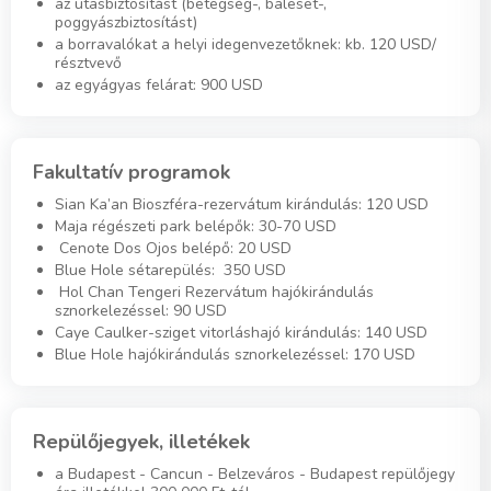
az utasbiztosítást (betegség-, baleset-,
poggyászbiztosítást)
a borravalókat a helyi idegenvezetőknek: kb. 120 USD/
résztvevő
az egyágyas felárat: 900 USD
Fakultatív programok
Sian Ka’an Bioszféra-rezervátum kirándulás: 120 USD
Maja régészeti park belépők: 30-70 USD
Cenote Dos Ojos belépő: 20 USD
Blue Hole sétarepülés: 350 USD
Hol Chan Tengeri Rezervátum hajókirándulás
sznorkelezéssel: 90 USD
Caye Caulker-sziget vitorláshajó kirándulás: 140 USD
Blue Hole hajókirándulás sznorkelezéssel: 170 USD
Repülőjegyek, illetékek
a Budapest - Cancun - Belzeváros - Budapest repülőjegy