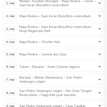
Mexikó: Yucatán-félsziget – Maja Riviéra – Tulum –
1. nap
Sian Ka’an Bioszféra-rezervátum
Maja Riviéra – Sian Ka’an Bioszféra-rezervátum
2. nap
Maja Riviéra – Sian Ka’an Bioszféra-rezervátum –
3. nap
Muyil Régészeti Park
Maja Riviéra – Chichén Itzá
4. nap
Maja Riviéra – Cenote dos Ojos
5. nap
Tulum – Bacalar – Siete Colores lagúna
6. nap
Bacalar – Belize: Belizeváros – San Pedro
7. nap
Ambergris-sziget
San Pedro Ambergris-sziget – Hol Chan Tengeri
8. nap
Rezervátum – Nagy Kék Lyuk merülés
San Pedro Ambergris-sziget – Caye Caulker
9. nap