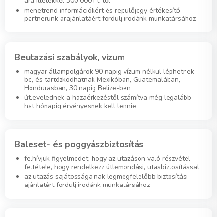
ára illetékkel 300 000 Ft-tól
menetrend információkért és repülőjegy értékesítő
partnerünk árajánlatáért fordulj irodánk munkatársához
Beutazási szabályok, vízum
magyar állampolgárok 90 napig vízum nélkül léphetnek
be, és tartózkodhatnak Mexikóban, Guatemalában,
Hondurasban, 30 napig Belize-ben
útlevelednek a hazaérkezéstől számítva még legalább
hat hónapig érvényesnek kell lennie
Baleset- és poggyászbiztosítás
felhívjuk figyelmedet, hogy az utazáson való részvétel
feltétele, hogy rendelkezz útlemondási, utasbiztosítással
az utazás sajátosságainak legmegfelelőbb biztosítási
ajánlatért fordulj irodánk munkatársához