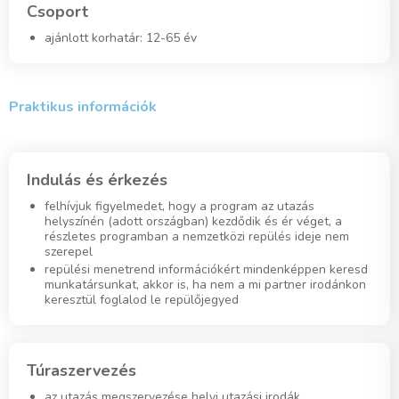
Csoport
ajánlott korhatár: 12-65 év
Praktikus információk
Indulás és érkezés
felhívjuk figyelmedet, hogy a program az utazás
helyszínén (adott országban) kezdődik és ér véget, a
részletes programban a nemzetközi repülés ideje nem
szerepel
repülési menetrend információkért mindenképpen keresd
munkatársunkat, akkor is, ha nem a mi partner irodánkon
keresztül foglalod le repülőjegyed
Túraszervezés
az utazás megszervezése helyi utazási irodák