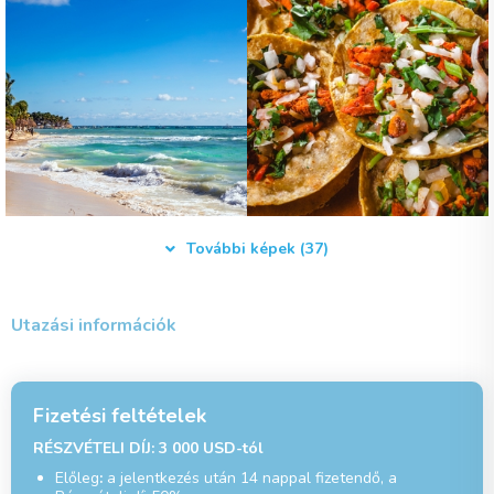
További képek (37)
Utazási információk
Fizetési feltételek
RÉSZVÉTELI DÍJ: 3 000 USD-tól
Előleg
:
a jelentkezés után 14 nappal fizetendő, a