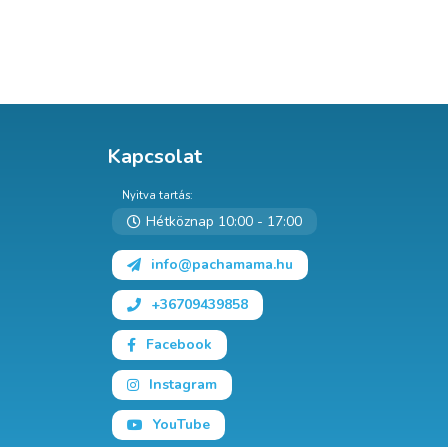
Kapcsolat
Nyitva tartás:
Hétköznap 10:00 - 17:00
info@pachamama.hu
+36709439858
Facebook
Instagram
YouTube