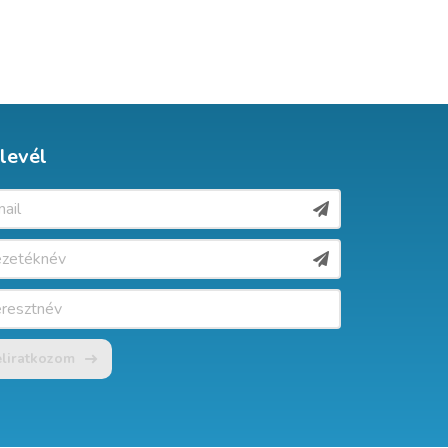
levél
eliratkozom