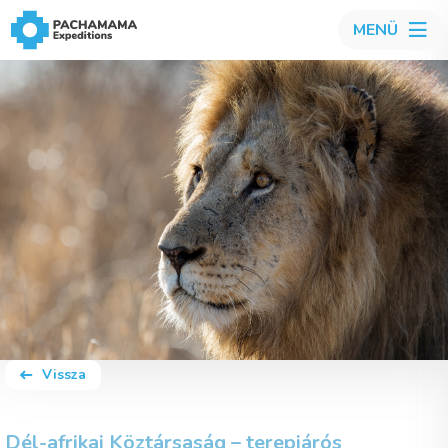
MENÜ
Vissza
Dél-afrikai Köztársaság – terepjárós