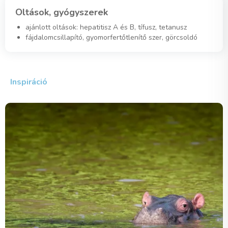
Oltások, gyógyszerek
ajánlott oltások: hepatitisz A és B, tífusz, tetanusz
fájdalomcsillapító, gyomorfertőtlenítő szer, görcsoldó
Inspiráció