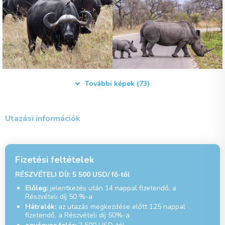
További képek (73)
Utazási információk
Fizetési feltételek
RÉSZVÉTELI DÍJ: 5 500 USD/ fő-től
Előleg:
jelentkezés után 14 nappal fizetendő, a
Részvételi díj 50 %-a
Hátralék:
az utazás megkezdése előtt 125 nappal
fizetendő, a Részvételi díj 50%-a