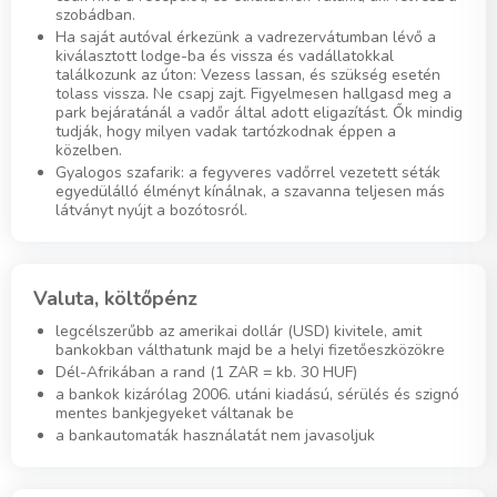
szobádban.
Ha saját autóval érkezünk a vadrezervátumban lévő a
kiválasztott lodge-ba és vissza és vadállatokkal
találkozunk az úton: Vezess lassan, és szükség esetén
tolass vissza. Ne csapj zajt. Figyelmesen hallgasd meg a
park bejáratánál a vadőr által adott eligazítást. Ők mindig
tudják, hogy milyen vadak tartózkodnak éppen a
közelben.
Gyalogos szafarik: a fegyveres vadőrrel vezetett séták
egyedülálló élményt kínálnak, a szavanna teljesen más
látványt nyújt a bozótosról.
Valuta, költőpénz
legcélszerűbb az amerikai dollár (USD) kivitele, amit
bankokban válthatunk majd be a helyi fizetőeszközökre
Dél-Afrikában a rand (1 ZAR = kb. 30 HUF)
a bankok kizárólag 2006. utáni kiadású, sérülés és szignó
mentes bankjegyeket váltanak be
a bankautomaták használatát nem javasoljuk