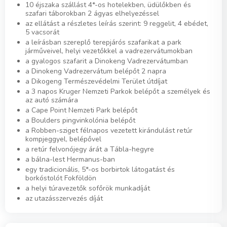
10 éjszaka szállást 4*-os hotelekben, üdülőkben és
szafari táborokban 2 ágyas elhelyezéssel
az ellátást a részletes leírás szerint: 9 reggelit, 4 ebédet,
5 vacsorát
a leírásban szereplő terepjárós szafarikat a park
járműveivel, helyi vezetőkkel a vadrezervátumokban
a gyalogos szafarit a Dinokeng Vadrezervátumban
a Dinokeng Vadrezervátum belépőt 2 napra
a Dikogeng Természevédelmi Terület útdíjat
a 3 napos Kruger Nemzeti Parkok belépőt a személyek és
az autó számára
a Cape Point Nemzeti Park belépőt
a Boulders pingvinkolónia belépőt
a Robben-sziget félnapos vezetett kirándulást retúr
kompjeggyel, belépővel
a retúr felvonójegy árát a Tábla-hegyre
a bálna-lest Hermanus-ban
egy tradicionális, 5*-os borbirtok látogatást és
borkóstolót Fokföldön
a helyi túravezetők sofőrök munkadíját
az utazásszervezés díját