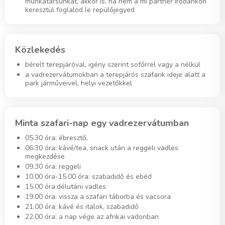
munkatársunkat, akkor is, ha nem a mi partner irodánkon
keresztül foglalod le repülőjegyed
Közlekedés
bérelt terepjáróval, igény szerint sofőrrel vagy a nélkül
a vadrezervátumokban a terepjárós szafarik ideje alatt a
park járműveivel, helyi vezetőkkel
Minta szafari-nap egy vadrezervátumban
05.30 óra: ébresztő,
06.30 óra: kávé/tea, snack után a reggeli vadles
megkezdése
09.30 óra: reggeli
10.00 óra-15.00 óra: szabadidő és ebéd
15.00 óra:délutáni vadles
19.00 óra: vissza a szafari táborba és vacsora
21.00 óra: kávé és italok, szabadidő
22.00 óra: a nap vége az afrikai vadonban