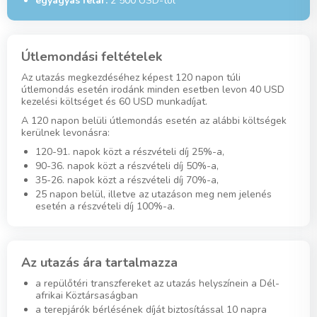
egyágyas felár:
2 500 USD-tól
Útlemondási feltételek
Az utazás megkezdéséhez képest 120 napon túli
útlemondás esetén irodánk minden esetben levon 40 USD
kezelési költséget és 60 USD munkadíjat.
A 120 napon belüli útlemondás esetén az alábbi költségek
kerülnek levonásra:
120-91. napok közt a részvételi díj 25%-a,
90-36. napok közt a részvételi díj 50%-a,
35-26. napok közt a részvételi díj 70%-a,
25 napon belül, illetve az utazáson meg nem jelenés
esetén a részvételi díj 100%-a.
Az utazás ára tartalmazza
a repülőtéri transzfereket az utazás helyszínein a Dél-
afrikai Köztársaságban
a terepjárók bérlésének díját biztosítással 10 napra