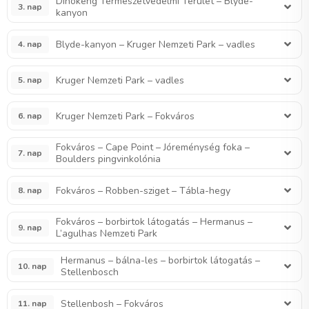
Dinokeng Természetvédelmi Terület – Blyde-
3. nap
kanyon
Blyde-kanyon – Kruger Nemzeti Park – vadles
4. nap
Kruger Nemzeti Park – vadles
5. nap
Kruger Nemzeti Park – Fokváros
6. nap
Fokváros – Cape Point – Jóreménység foka –
7. nap
Boulders pingvinkolónia
Fokváros – Robben-sziget – Tábla-hegy
8. nap
Fokváros – borbirtok látogatás – Hermanus –
9. nap
L’agulhas Nemzeti Park
Hermanus – bálna-les – borbirtok látogatás –
10. nap
Stellenbosch
Stellenbosh – Fokváros
11. nap