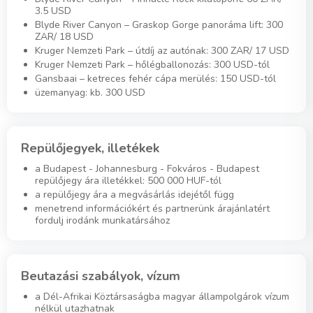
3.5 USD
Blyde River Canyon – Graskop Gorge panoráma lift: 300
ZAR/ 18 USD
Kruger Nemzeti Park – útdíj az autónak: 300 ZAR/ 17 USD
Kruger Nemzeti Park – hőlégballonozás: 300 USD-tól
Gansbaai – ketreces fehér cápa merülés: 150 USD-tól
üzemanyag: kb. 300 USD
Repülőjegyek, illetékek
a Budapest - Johannesburg - Fokváros - Budapest
repülőjegy ára illetékkel: 500 000 HUF-tól
a repülőjegy ára a megvásárlás idejétől függ
menetrend információkért és partnerünk árajánlatért
fordulj irodánk munkatársához
Beutazási szabályok, vízum
a Dél-Afrikai Köztársaságba magyar állampolgárok vízum
nélkül utazhatnak