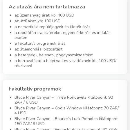
Az utazás ára nem tartalmazza
az üzemanyag árát: kb. 400 USD
az útdíjakat: kb: 100 USD
a nemzetközi repülőjegyek és illeték árát
a repülőtéri transzfereket egyéni érkezés és indulás
esetén
a fakultatív programok árát
az útlemondási biztosítást
a betegség-, baleset-, poggyászbiztosítást
a borravalókat a helyi vadles vezetőknek: kb. 100 USD/
résztvevő
Fakultatív programok
Blyde River Canyon – Three Rondavels kilátópont: 90
ZAR / 6 USD
Blyde River Canyon – God’s Window kilátópont: 70 ZAR/
4 USD
Blyde River Canyon – Bourke’s Luck Potholes kilátópont:
150 ZAR/ 9 USD
Blyde River Canyon – Pinnacle Rock kilátópont: 60 ZAR/