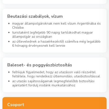
Beutazási szabályok, vízum
magyar állampolgároknak nem kell vízum Argentínába és
Chilébe
turistaként legfeljebb 90 napig tartózkodhat magyar
állampolgár az országban
az útlevelednek a hazaérkezéstől számítva még legalább
6 hónapig érvényesnek kell lennie
Baleset- és poggyászbiztosítás
felhívjuk figyelmedet, hogy az utazáson való részvétel
feltétele, hogy rendelkezz útlemondási, utasbiztosítással
az utazás sajátosságainak legmegfelelőbb biztosítási
ajánlatért fordulj irodánk munkatársához
Csoport