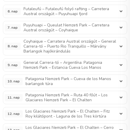
Futaleufú – Futaleufú folyó rafting – Carretera
6. nap
Austral országút – Puyuhuapi fjord
Puyuhuapi – Queulat Nemzeti Park – Carretera
7. nap
Austral országút – Coyhaique
Coyhaique – Carratera Austral országút – General
Carrera-tó – Puerto Rio Tranquillo – Márvány
8. nap
Barlangok hajókirándulás
General Carrera-tó – Argentína: Patagonia
9. nap
Nemzeti Park – Estancia Cueva Los Manos
Patagonia Nemzeti Park – Cueva de los Manos
10. nap
barlangok túra
Patagonia Nemzeti Park – Ruta 40 főút – Los
11. nap
Glaciares Nemzeti Park – El Chalten
Los Glaciares Nemzeti Park – El Chalten – Fitz
12. nap
Roy kilátópont - Laguna de los Tres körtúra
Los Glaciares Nemzeti Park – El Chalten – Cerro
13. nap