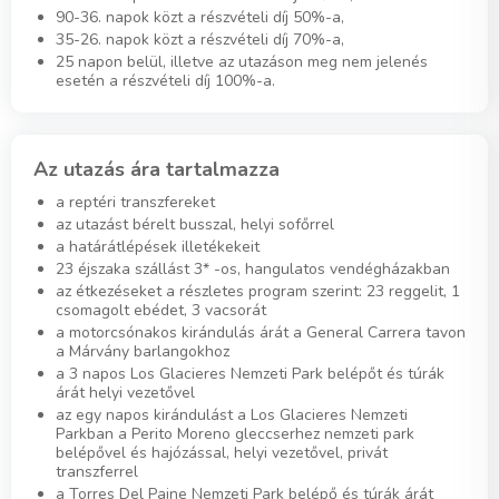
90-36. napok közt a részvételi díj 50%-a,
35-26. napok közt a részvételi díj 70%-a,
25 napon belül, illetve az utazáson meg nem jelenés
esetén a részvételi díj 100%-a.
Az utazás ára tartalmazza
a reptéri transzfereket
az utazást bérelt busszal, helyi sofőrrel
a határátlépések illetékekeit
23 éjszaka szállást 3* -os, hangulatos vendégházakban
az étkezéseket a részletes program szerint: 23 reggelit, 1
csomagolt ebédet, 3 vacsorát
a motorcsónakos kirándulás árát a General Carrera tavon
a Márvány barlangokhoz
a 3 napos Los Glacieres Nemzeti Park belépőt és túrák
árát helyi vezetővel
az egy napos kirándulást a Los Glacieres Nemzeti
Parkban a Perito Moreno gleccserhez nemzeti park
belépővel és hajózással, helyi vezetővel, privát
transzferrel
a Torres Del Paine Nemzeti Park belépő és túrák árát