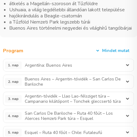
átkelés a Magellán-szoroson át Tűzföldre
Ushuaia, a világ legdélebbi állandóan lakott települése
hajókirándulás a Beagle-csatornán
a Tűzföld Nemzeti Park legszebb túrái
Buenos Aires történelmi negyedei és világhírű tangóbárjai
Program
Mindet mutat
Argentína: Buenos Aires
1. nap
Buenos Aires – Argentin-tóvidék – San Carlos De
2. nap
Bariloche
Argentin-tóvidék – Llao Lao-félsziget túra –
3. nap
Campanario kilátópont – Tonchek gleccsertó túra
San Carlos De Bariloche – Ruta 40 főút – Los
4. nap
Alerces Nemzeti Park túra – Esquel
Esquel – Ruta 40 főút – Chile: Futaleufú
5. nap