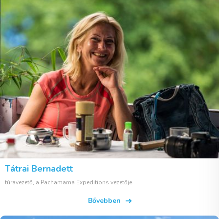
Tátrai Bernadett
túravezető, a Pachamama Expeditions vezetője
Bővebben