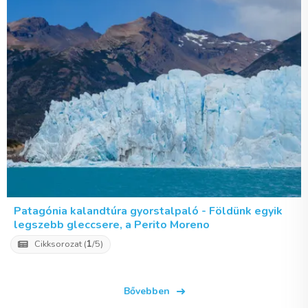
Patagónia kalandtúra gyorstalpaló - Földünk egyik
legszebb gleccsere, a Perito Moreno
Cikksorozat (
1
/5)
Bővebben