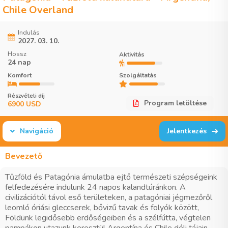
Chile Overland
Indulás
2027. 03. 10.
Hossz
Aktivitás
24 nap
Komfort
Szolgáltatás
Részvételi díj
Program letöltése
6900 USD
Navigáció
Jelentkezés
Bevezető
Tűzföld és Patagónia ámulatba ejtő természeti szépségeink
felfedezésére indulunk 24 napos kalandtúránkon. A
civilizációtól távol eső területeken, a patagóniai jégmezőről
leomló óriási gleccserek, bővizű tavak és folyók között,
Földünk legidősebb erdőségeiben és a szélfútta, végtelen