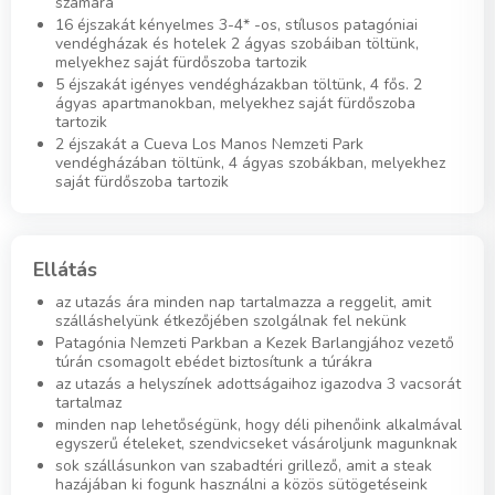
számára
16 éjszakát kényelmes 3-4* -os, stílusos patagóniai
vendégházak és hotelek 2 ágyas szobáiban töltünk,
melyekhez saját fürdőszoba tartozik
5 éjszakát igényes vendégházakban töltünk, 4 fős. 2
ágyas apartmanokban, melyekhez saját fürdőszoba
tartozik
2 éjszakát a Cueva Los Manos Nemzeti Park
vendégházában töltünk, 4 ágyas szobákban, melyekhez
saját fürdőszoba tartozik
Ellátás
az utazás ára minden nap tartalmazza a reggelit, amit
szálláshelyünk étkezőjében szolgálnak fel nekünk
Patagónia Nemzeti Parkban a Kezek Barlangjához vezető
túrán csomagolt ebédet biztosítunk a túrákra
az utazás a helyszínek adottságaihoz igazodva 3 vacsorát
tartalmaz
minden nap lehetőségünk, hogy déli pihenőink alkalmával
egyszerű ételeket, szendvicseket vásároljunk magunknak
sok szállásunkon van szabadtéri grillező, amit a steak
hazájában ki fogunk használni a közös sütögetéseink