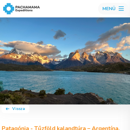
MENÜ
Vissza
Patagónia - Tűzföld kalandtúra – Argentína,