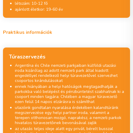
létszám: 10-12 fő
ajánlott életkor: 19-60 év
Praktikus információk
Túraszervezés
Argentína és Chile nemzeti parkjaiban külföldi utazási
iroda kizárólag az adott nemzeti park által kiadott
engedéllyel rendelkező helyi túravezetővel szervezhet
csoportos kirándulásokat
ennek hiányában a helyi hatóságok megtagadhatják a
parkokba való belépést és pénzbüntetést szabhatnak ki a
csoport minden tagjára; Chilében a magyar túravezető
ezen felül 14 napos elzárásra is számíthat
utazóink gondtalan nyaralása érdekében kalandtúránk
megszervezése egy helyi partner iroda, valamint a
terepen otthonosan mozgó, naprakész, a nemzeti parkok
hivatalos túravezetőinek bevonásával zajlik
az utazás teljes ideje alatt egy privát, bérelt busszal