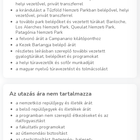
helyi vezetővel, privát transzferrel
a kirándulást a Tűzföld Nemzeti Parkban belépővel, helyi
vezetővel, privát transzferrel
a további park belépőket és vezetett túrákat: Bariloche,
Los Alerches Nemzeti Park, Queulat Nemzeti Park,
Patagónia Nemzeti Park
a felvonó árát a Campanario kilátóponthoz
a Kezek Barlangja belépő árát
részletes leírásban szereplő további vezetett
gyalogtúrákat, belépőket és programokat
a helyi túravezetők és sofőr munkadíját
a magyar nyelvű túravezetést és tolmácsolást
Az utazás ára nem tartalmazza
a nemzetközi repülőjegy és illeték árát
a belső repülőjegyek és illetékek árát
a programban nem szereplő étkezéseket és az
italfogyasztást
a fakultatív programokat
az útlemondási biztosítást
az utasbiztosítást (betegség-, baleset-,