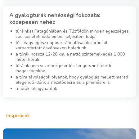
A gyalogtúrák nehézségi fokozata:
közepesen nehéz
túráinkat Patagóniában és Tűzföldön minden egészséges,
sportos életmódú ember teljesíteni tudja
fél- vagy egész napos kirándulásaink során jól
karbantartott ösvényeken haladunk
a túrák hossza 12-20 km, a nettó szintemelkedés 1 000
méter körüli
túráink nem vezetnek jelentős tengerszint feletti
magasságokba
a túra távolságok olyanok, hogy gyaloglás mellett marad
elegendő időnk a nézelődésre és a pihenésre is
a túrák kihagyhatóak
Inspiráció