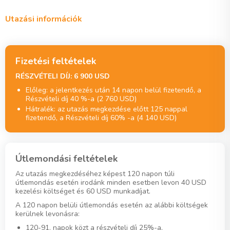
Utazási információk
Fizetési feltételek
RÉSZVÉTELI DÍJ: 6 900 USD
Előleg: a jelentkezés után 14 napon belül fizetendő, a
Részvételi díj 40 %-a (2 760 USD)
Hátralék: az utazás megkezdése előtt 125 nappal
fizetendő, a Részvételi díj 60% -a (4 140 USD)
Útlemondási feltételek
Az utazás megkezdéséhez képest 120 napon túli
útlemondás esetén irodánk minden esetben levon 40 USD
kezelési költséget és 60 USD munkadíjat.
A 120 napon belüli útlemondás esetén az alábbi költségek
kerülnek levonásra:
120-91. napok közt a részvételi díj 25%-a,