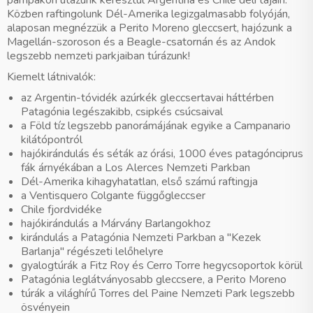
pampákon utazunk keresztül Argentína és Chile déli tájain.
Közben raftingolunk Dél-Amerika legizgalmasabb folyóján,
alaposan megnézzük a Perito Moreno gleccsert, hajózunk a
Magellán-szoroson és a Beagle-csatornán és az Andok
legszebb nemzeti parkjaiban túrázunk!
Kiemelt látnivalók:
az Argentin-tóvidék azúrkék gleccsertavai háttérben
Patagónia legészakibb, csipkés csúcsaival
a Föld tíz legszebb panorámájának egyike a Campanario
kilátópontról
hajókirándulás és séták az órási, 1000 éves patagónciprus
fák árnyékában a Los Alerces Nemzeti Parkban
Dél-Amerika kihagyhatatlan, első számú
raftingja
a Ventisquero Colgante függőgleccser
Chile fjordvidéke
hajókirándulás a Márvány Barlangokhoz
kirándulás a Patagónia Nemzeti Parkban a "Kezek
Barlanja" régészeti lelőhelyre
gyalogtúrák a Fitz Roy és Cerro Torre hegycsoportok körül
Patagónia leglátványosabb gleccsere, a Perito Moreno
túrák a világhírű Torres del Paine Nemzeti Park legszebb
ösvényein