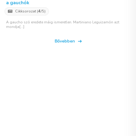
a gauchók
Cikksorozat (
4
/5)
A gaucho szó eredete máig ismeretlen. Martiniano Leguizamón azt
mondja[...]
Bővebben