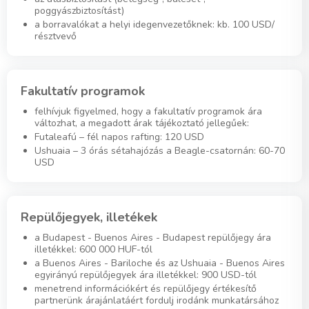
poggyászbiztosítást)
a borravalókat a helyi idegenvezetőknek: kb. 100 USD/
résztvevő
Fakultatív programok
felhívjuk figyelmed, hogy a fakultatív programok ára
változhat, a megadott árak tájékoztató jellegűek:
Futaleafú – fél napos rafting: 120 USD
Ushuaia – 3 órás sétahajózás a Beagle-csatornán: 60-70
USD
Repülőjegyek, illetékek
a Budapest - Buenos Aires - Budapest repülőjegy ára
illetékkel: 600 000 HUF-tól
a Buenos Aires - Bariloche és az Ushuaia - Buenos Aires
egyirányú repülőjegyek ára illetékkel: 900 USD-tól
menetrend információkért és repülőjegy értékesítő
partnerünk árajánlatáért fordulj irodánk munkatársához