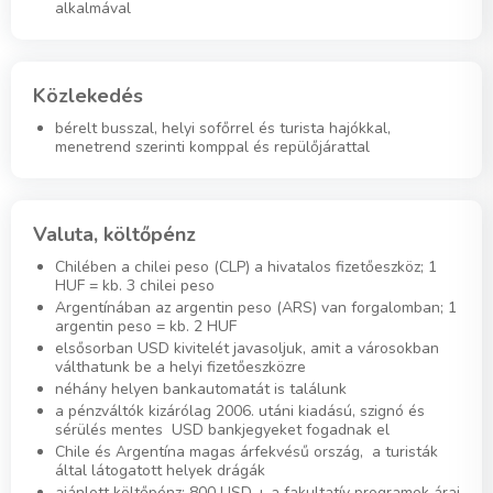
alkalmával
Közlekedés
bérelt busszal, helyi sofőrrel és turista hajókkal,
menetrend szerinti komppal és repülőjárattal
Valuta, költőpénz
Chilében a chilei peso (CLP) a hivatalos fizetőeszköz; 1
HUF = kb. 3 chilei peso
Argentínában az argentin peso (ARS) van forgalomban; 1
argentin peso = kb. 2 HUF
elsősorban USD kivitelét javasoljuk, amit a városokban
válthatunk be a helyi fizetőeszközre
néhány helyen bankautomatát is találunk
a pénzváltók kizárólag 2006. utáni kiadású, szignó és
sérülés mentes USD bankjegyeket fogadnak el
Chile és Argentína magas árfekvésű ország, a turisták
által látogatott helyek drágák
ajánlott költőpénz: 800 USD + a fakultatív programok árai