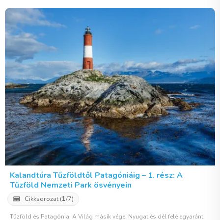
Kalandtúra Tűzföldtől Patagóniáig – 1. rész: A
Tűzföld Nemzeti Park ösvényein
Cikksorozat (
1
/7)
Tűzföld és Patagónia. A Világ másik vége. Nyugat és dél felé egyaránt.