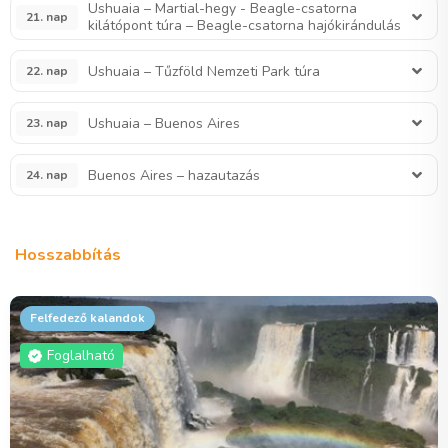
Ushuaia – Martial-hegy - Beagle-csatorna
21. nap
kilátópont túra – Beagle-csatorna hajókirándulás
Ushuaia – Tűzföld Nemzeti Park túra
22. nap
Ushuaia – Buenos Aires
23. nap
Buenos Aires – hazautazás
24. nap
Hosszabbítás
Felfedező kalandok
Foglalható