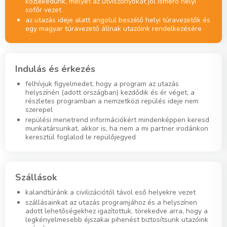
közlekedünk, melyet az útviszonyokat jól ismerő helyi
sofőr vezet
az utazás ideje alatt angolul beszélő helyi túravezetők és
egy magyar túravezető állnak utazóink rendelkezésére
Indulás és érkezés
felhívjuk figyelmedet, hogy a program az utazás
helyszínén (adott országban) kezdődik és ér véget, a
részletes programban a nemzetközi repülés ideje nem
szerepel
repülési menetrend információkért mindenképpen keresd
munkatársunkat, akkor is, ha nem a mi partner irodánkon
keresztül foglalod le repülőjegyed
Szállások
kalandtúránk a civilizációtól távol eső helyekre vezet
szállásainkat az utazás programjához és a helyszínen
adott lehetőségekhez igazítottuk, törekedve arra, hogy a
legkényelmesebb éjszakai pihenést biztosítsunk utazóink