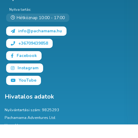
Nyitva tartás:
Hétköznap 10:00 - 17:00
info@pachamama.hu
+36709439858
Facebook
Instagram
YouTube
Hivatalos adatok
Nyilvántartási szám: 9825293
Pachamama Adventures Ltd.
Hova House
1 Hova Villas Brighton & Hove